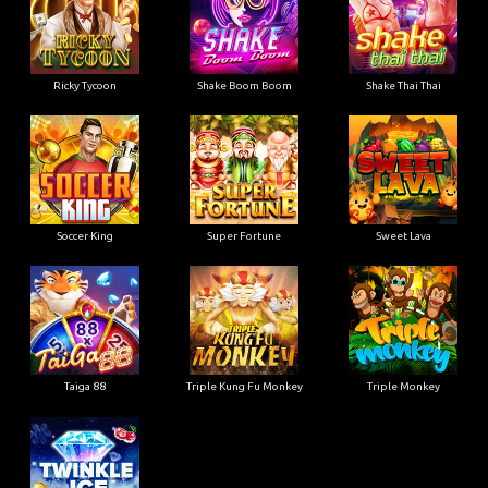
Ricky Tycoon
Shake Boom Boom
Shake Thai Thai
Soccer King
Super Fortune
Sweet Lava
Taiga 88
Triple Kung Fu Monkey
Triple Monkey