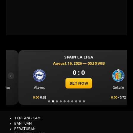
SPAIN LA LIGA
August 16, 2026 — 00:30 WIB
0 : 0
Previous
Next
BET NOW
Alaves
Getafe
0.00
0.62
0.00
-0.72
TENTANG KAMI
BANTUAN
PERATURAN