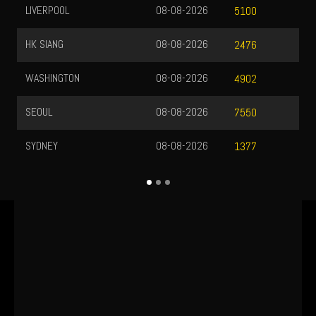
AMSTERDAM
08-08-2026
0369
MALAYSIA
07-08-2026
7218
LAS VEGAS
07-08-2026
7330
BRAZIL
07-08-2026
4879
LONDON
07-08-2026
9146