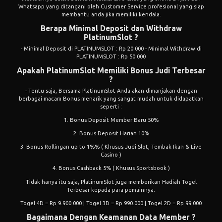
Whatsapp yang ditangani oleh Customer Service profesional yang siap
membantu anda jika memiliki kendala.
Berapa Minimal Deposit dan Withdraw
PlatinumSlot ?
- Minimal Deposit di PLATINUMSLOT : Rp 20.000 - Minimal Withdraw di
PLATINUMSLOT : Rp 50.000
Apakah PlatinumSlot Memiliki Bonus Judi Terbesar
?
- Tentu saja, Bersama PlatinumSlot Anda akan dimanjakan dengan
berbagai macam Bonus menarik yang sangat mudah untuk didapatkan
seperti :
1. Bonus Deposit Member Baru 50%
2. Bonus Deposit Harian 10%
3. Bonus Rollingan up to 1%% ( Khusus Judi Slot, Tembak Ikan & Live
Casino )
4. Bonus Cashback 5% ( Khusus Sportsbook )
Tidak hanya itu saja, PlatinumSlot juga memberikan Hadiah Togel
Terbesar kepada para pemainnya.
Togel 4D = Rp 9.900.000 | Togel 3D = Rp 990.000 | Togel 2D = Rp 99.000
Bagaimana Dengan Keamanan Data Member ?