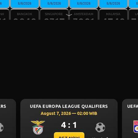
26
6/8/2026
6/8/2026
6/8/2026
6/8/2026
6
INH
BANGKOK
SINGAPORE
AMSTERDAM
MALAYSIA
L
41
9248
0715
7821
4549
5
26
6/8/2026
5/8/2026
6/8/2026
6/8/2026
6
TOKYO
HONGKONG
MEXICO
TOTO MACAU
TOTO WUHA
0878
1083
7286
6529
588
6/8/2026
6/8/2026
6/8/2026
7/8/2026
7/8/2026
ERS
UEFA EUROPA LEAGUE QUALIFIERS
UEF
August 7, 2026 — 02:00 WIB
4 : 1