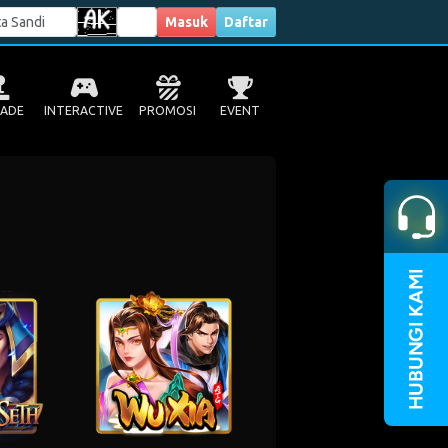
arang !!!
Dapatkan BONUS NEW MEMBER SLOT 100% ( Max Bonus 100.00
Masuk
Daftar
ADE
INTERACTIVE
PROMOSI
EVENT