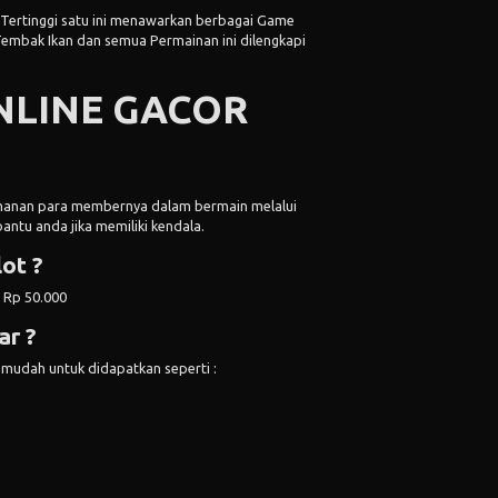
P Tertinggi satu ini menawarkan berbagai Game
 Tembak Ikan dan semua Permainan ini dilengkapi
NLINE GACOR
nyamanan para membernya dalam bermain melalui
ntu anda jika memiliki kendala.
ot ?
 Rp 50.000
ar ?
mudah untuk didapatkan seperti :