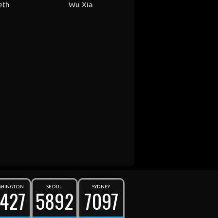
eth
Wu Xia
SHINGTON
SEOUL
SYDNEY
427
5892
7097