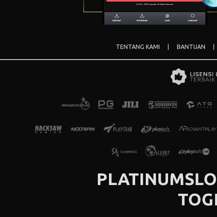
TENTANG KAMI
|
BANTUAN
|
PLATINUMSLOT
TOG