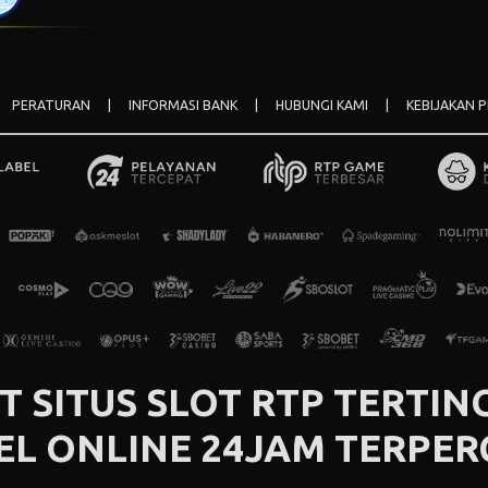
PERATURAN
|
INFORMASI BANK
|
HUBUNGI KAMI
|
KEBIJAKAN P
 SITUS SLOT RTP TERTING
EL ONLINE 24JAM TERPER