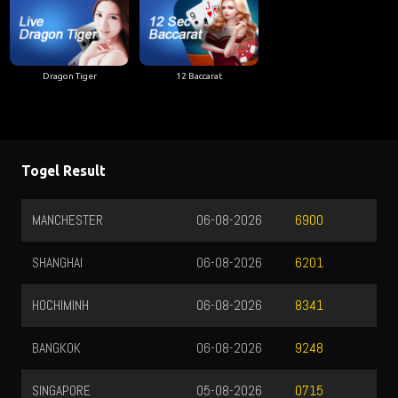
Dragon Tiger
12 Baccarat
Togel Result
MANCHESTER
06-08-2026
6900
SHANGHAI
06-08-2026
6201
HOCHIMINH
06-08-2026
8341
BANGKOK
06-08-2026
9248
SINGAPORE
05-08-2026
0715