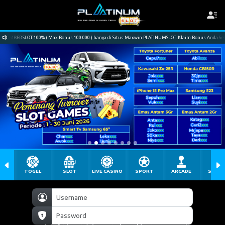
R SLOT 100% ( Max Bonus 100.000 ) hanya di Situs Maxwin PLATINUMSLOT. Klaim Bonus Anda Sekarang
TOGEL
SLOT
LIVE CASINO
SPORT
ARCADE
SABU