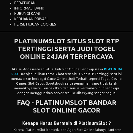
PERATURAN
INFORMASI BANK
HUBUNGI KAMI
KEBIJAKAN PRIVASI
PERSETUJUAN COOKIES
PLATINUMSLOT SITUS SLOT RTP
TERTINGGI SERTA JUDI TOGEL
ONLINE 24JAM TERPERCAYA
Jikalau Anda mencari Situs Judi Slot Online Lengkap maka
PLATINUM
SLOT
menjadi pilihan terbaik lantaran Situs Slot RTP Tertinggi satu ini
menawarkan berbagai Game Online Judi Terbaik seperti Togel, Casino
Games, Slot Gacor, Sportsbook serta permainan yang tidak kalah
menariknya yaitu Tembak Ikan dan semua Permainan ini dilengkapi
dengan menggunakan server atau kualitas yang sangat bagus.
FAQ - PLATINUMSLOT BANDAR
SLOT ONLINE GACOR
Kenapa Harus Bermain di PlatinumSlot ?
- Karena PlatinumSlot berbeda dari Agen Slot Online lainnya, lantaran