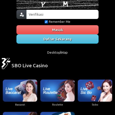
Remember Me
Masuk
Daftar Sekarang
Desktop
Wap
SBO Live Casino
Baccarat
Roulette
Sicbo