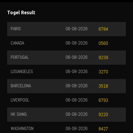
Togel Result
MANCHESTER
06-08-2026
6900
SHANGHAI
06-08-2026
6201
HOCHIMINH
06-08-2026
8341
BANGKOK
06-08-2026
9248
SINGAPORE
05-08-2026
0715
AMSTERDAM
05-08-2026
6769
MALAYSIA
05-08-2026
1592
LAS VEGAS
05-08-2026
3016