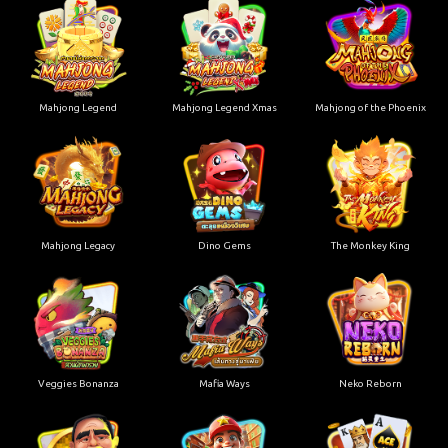
Mahjong Legend
Mahjong Legend Xmas
Mahjong of the Phoenix
Mahjong Legacy
Dino Gems
The Monkey King
Veggies Bonanza
Mafia Ways
Neko Reborn