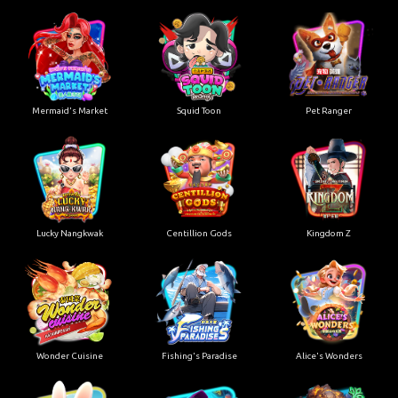
Mermaid's Market
Squid Toon
Pet Ranger
Lucky Nangkwak
Centillion Gods
Kingdom Z
Wonder Cuisine
Fishing's Paradise
Alice's Wonders