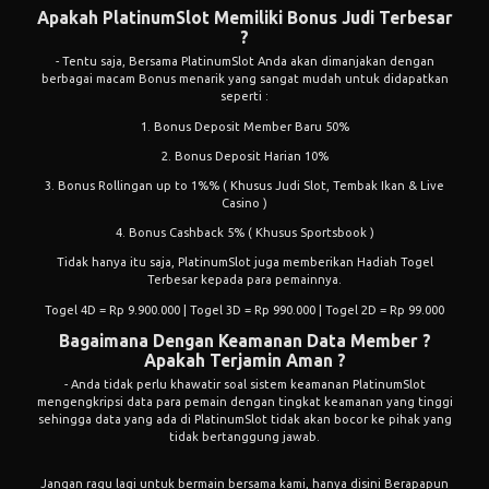
Apakah PlatinumSlot Memiliki Bonus Judi Terbesar
?
- Tentu saja, Bersama PlatinumSlot Anda akan dimanjakan dengan
berbagai macam Bonus menarik yang sangat mudah untuk didapatkan
seperti :
1. Bonus Deposit Member Baru 50%
2. Bonus Deposit Harian 10%
3. Bonus Rollingan up to 1%% ( Khusus Judi Slot, Tembak Ikan & Live
Casino )
4. Bonus Cashback 5% ( Khusus Sportsbook )
Tidak hanya itu saja, PlatinumSlot juga memberikan Hadiah Togel
Terbesar kepada para pemainnya.
Togel 4D = Rp 9.900.000 | Togel 3D = Rp 990.000 | Togel 2D = Rp 99.000
Bagaimana Dengan Keamanan Data Member ?
Apakah Terjamin Aman ?
- Anda tidak perlu khawatir soal sistem keamanan PlatinumSlot
mengengkripsi data para pemain dengan tingkat keamanan yang tinggi
sehingga data yang ada di PlatinumSlot tidak akan bocor ke pihak yang
tidak bertanggung jawab.
Jangan ragu lagi untuk bermain bersama kami, hanya disini Berapapun