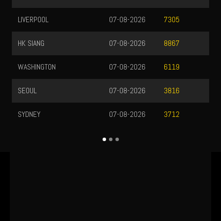
LIVERPOOL
07-08-2026
7305
HK SIANG
07-08-2026
8867
WASHINGTON
07-08-2026
6119
SEOUL
07-08-2026
3816
SYDNEY
07-08-2026
3712