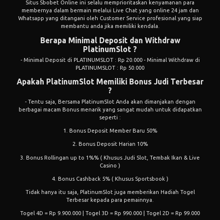
Situs Sbobet Online ini selalu memprioritaskan kenyamanan para
membernya dalam bermain melalui Live Chat yang online 24 jam dan
Whatsapp yang ditangani oleh Customer Service profesional yang siap
membantu anda jika memiliki kendala.
Berapa Minimal Deposit dan Withdraw
PlatinumSlot ?
- Minimal Deposit di PLATINUMSLOT : Rp 20.000 - Minimal Withdraw di
PLATINUMSLOT : Rp 50.000
Apakah PlatinumSlot Memiliki Bonus Judi Terbesar
?
- Tentu saja, Bersama PlatinumSlot Anda akan dimanjakan dengan
berbagai macam Bonus menarik yang sangat mudah untuk didapatkan
seperti :
1. Bonus Deposit Member Baru 50%
2. Bonus Deposit Harian 10%
3. Bonus Rollingan up to 1%% ( Khusus Judi Slot, Tembak Ikan & Live
Casino )
4. Bonus Cashback 5% ( Khusus Sportsbook )
Tidak hanya itu saja, PlatinumSlot juga memberikan Hadiah Togel
Terbesar kepada para pemainnya.
Togel 4D = Rp 9.900.000 | Togel 3D = Rp 990.000 | Togel 2D = Rp 99.000