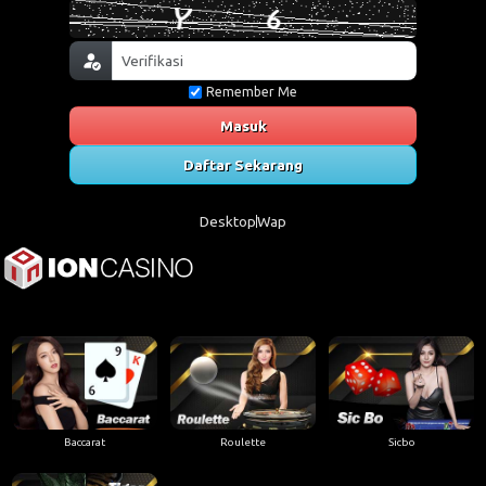
Remember Me
Masuk
Daftar Sekarang
Desktop
Wap
Baccarat
Roulette
Sicbo