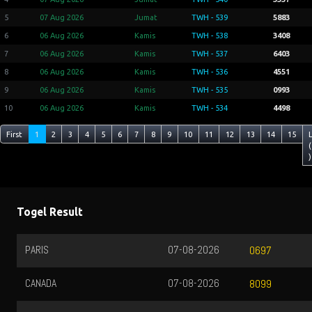
5
07 Aug 2026
Jumat
TWH - 539
5883
6
06 Aug 2026
Kamis
TWH - 538
3408
7
06 Aug 2026
Kamis
TWH - 537
6403
8
06 Aug 2026
Kamis
TWH - 536
4551
9
06 Aug 2026
Kamis
TWH - 535
0993
10
06 Aug 2026
Kamis
TWH - 534
4498
First
1
2
3
4
5
6
7
8
9
10
11
12
13
14
15
(
)
Togel Result
PARIS
07-08-2026
0697
CANADA
07-08-2026
8099