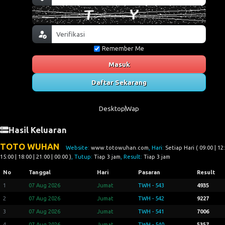
Remember Me
Masuk
Daftar Sekarang
Desktop
Wap
Hasil Keluaran
TOTO WUHAN
Website:
www.totowuhan.com
, Hari:
Setiap Hari ( 09:00 | 12:
15:00 | 18:00 | 21:00 | 00:00 )
, Tutup:
Tiap 3 jam
, Result:
Tiap 3 jam
No
Tanggal
Hari
Pasaran
Result
1
07 Aug 2026
Jumat
TWH - 543
4935
2
07 Aug 2026
Jumat
TWH - 542
9227
3
07 Aug 2026
Jumat
TWH - 541
7006
4
07 Aug 2026
Jumat
TWH - 540
5357