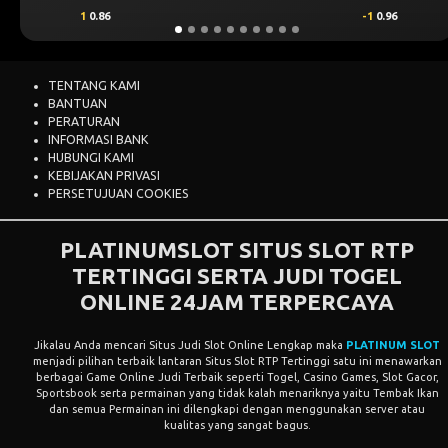
1
0.86
-1
0.96
TENTANG KAMI
BANTUAN
PERATURAN
INFORMASI BANK
HUBUNGI KAMI
KEBIJAKAN PRIVASI
PERSETUJUAN COOKIES
PLATINUMSLOT SITUS SLOT RTP
TERTINGGI SERTA JUDI TOGEL
ONLINE 24JAM TERPERCAYA
Jikalau Anda mencari Situs Judi Slot Online Lengkap maka
PLATINUM SLOT
menjadi pilihan terbaik lantaran Situs Slot RTP Tertinggi satu ini menawarkan
berbagai Game Online Judi Terbaik seperti Togel, Casino Games, Slot Gacor,
Sportsbook serta permainan yang tidak kalah menariknya yaitu Tembak Ikan
dan semua Permainan ini dilengkapi dengan menggunakan server atau
kualitas yang sangat bagus.