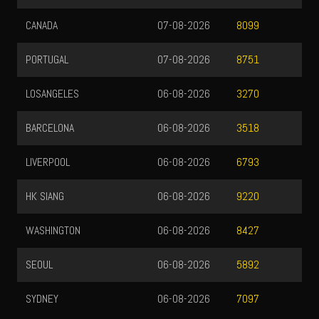
CANADA
07-08-2026
8099
PORTUGAL
07-08-2026
8751
LOSANGELES
06-08-2026
3270
BARCELONA
06-08-2026
3518
LIVERPOOL
06-08-2026
6793
HK SIANG
06-08-2026
9220
WASHINGTON
06-08-2026
8427
SEOUL
06-08-2026
5892
SYDNEY
06-08-2026
7097