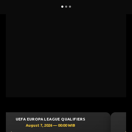
UEFA EUROPA LEAGUE QUALIFIERS
August 7, 2026 — 02:00 WIB