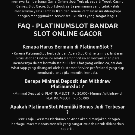
menawarkan berbagai Game Online Judi Terbaik seperti Togel, Casino
Games, Slot Gacor, Sportsbook serta permainan yang tidak kalah
menariknya yaitu Tembak Ikan dan semua Permainan ini dilengkapi
dengan menggunakan server atau kualitas yang sangat bagus.
FAQ - PLATINUMSLOT BANDAR
SLOT ONLINE GACOR
Kenapa Harus Bermain di PlatinumSlot ?
- Karena PlatinumSlot berbeda dari Agen Slot Online lainnya, lantaran
Situs Sbobet Online ini selalu memprioritaskan kenyamanan para
membernya dalam bermain melalui Live Chat yang online 24 jam dan
Whatsapp yang ditangani oleh Customer Service profesional yang siap
membantu anda jika memiliki kendala.
Berapa Minimal Deposit dan Withdraw
PlatinumSlot ?
- Minimal Deposit di PLATINUMSLOT : Rp 20.000 - Minimal Withdraw di
PLATINUMSLOT : Rp 50.000
Apakah PlatinumSlot Memiliki Bonus Judi Terbesar
?
- Tentu saja, Bersama PlatinumSlot Anda akan dimanjakan dengan
berbagai macam Bonus menarik yang sangat mudah untuk didapatkan
seperti :