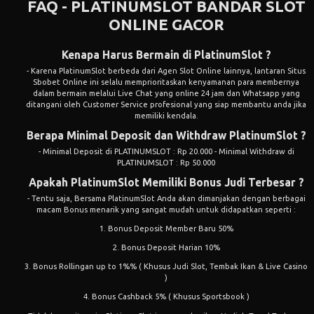
FAQ - PLATINUMSLOT BANDAR SLOT
ONLINE GACOR
Kenapa Harus Bermain di PlatinumSlot ?
- Karena PlatinumSlot berbeda dari Agen Slot Online lainnya, lantaran Situs
Sbobet Online ini selalu memprioritaskan kenyamanan para membernya
dalam bermain melalui Live Chat yang online 24 jam dan Whatsapp yang
ditangani oleh Customer Service profesional yang siap membantu anda jika
memiliki kendala.
Berapa Minimal Deposit dan Withdraw PlatinumSlot ?
- Minimal Deposit di PLATINUMSLOT : Rp 20.000 - Minimal Withdraw di
PLATINUMSLOT : Rp 50.000
Apakah PlatinumSlot Memiliki Bonus Judi Terbesar ?
- Tentu saja, Bersama PlatinumSlot Anda akan dimanjakan dengan berbagai
macam Bonus menarik yang sangat mudah untuk didapatkan seperti :
1. Bonus Deposit Member Baru 50%
2. Bonus Deposit Harian 10%
3. Bonus Rollingan up to 1%% ( Khusus Judi Slot, Tembak Ikan & Live Casino
)
4. Bonus Cashback 5% ( Khusus Sportsbook )