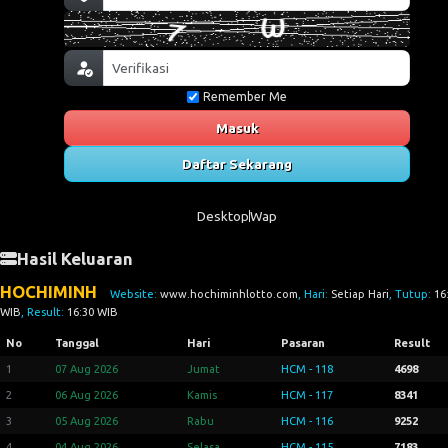
Remember Me
Masuk
Daftar Sekarang
Desktop
Wap
Hasil Keluaran
HOCHIMINH
Website:
www.hochiminhlotto.com
, Hari:
Setiap Hari
, Tutup:
16
WIB
, Result:
16:30 WIB
No
Tanggal
Hari
Pasaran
Result
1
07 Aug 2026
Jumat
HCM - 118
4698
2
06 Aug 2026
Kamis
HCM - 117
8341
3
05 Aug 2026
Rabu
HCM - 116
9252
4
04 Aug 2026
Selasa
HCM - 115
7183