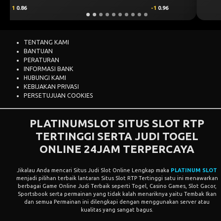
-0.5
0.95
0.5
0.87
TENTANG KAMI
BANTUAN
PERATURAN
INFORMASI BANK
HUBUNGI KAMI
KEBIJAKAN PRIVASI
PERSETUJUAN COOKIES
PLATINUMSLOT SITUS SLOT RTP
TERTINGGI SERTA JUDI TOGEL
ONLINE 24JAM TERPERCAYA
Jikalau Anda mencari Situs Judi Slot Online Lengkap maka
PLATINUM SLOT
menjadi pilihan terbaik lantaran Situs Slot RTP Tertinggi satu ini menawarkan
berbagai Game Online Judi Terbaik seperti Togel, Casino Games, Slot Gacor,
Sportsbook serta permainan yang tidak kalah menariknya yaitu Tembak Ikan
dan semua Permainan ini dilengkapi dengan menggunakan server atau
kualitas yang sangat bagus.