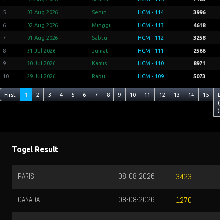
5
03 Aug 2026
Senin
HCM - 114
3996
6
02 Aug 2026
Minggu
HCM - 113
4618
7
01 Aug 2026
Sabtu
HCM - 112
3258
8
31 Jul 2026
Jumat
HCM - 111
2566
9
30 Jul 2026
Kamis
HCM - 110
8971
10
29 Jul 2026
Rabu
HCM - 109
5073
First
1
2
3
4
5
6
7
8
9
10
11
12
13
14
15
(
)
Togel Result
PARIS
08-08-2026
3423
CANADA
08-08-2026
1270