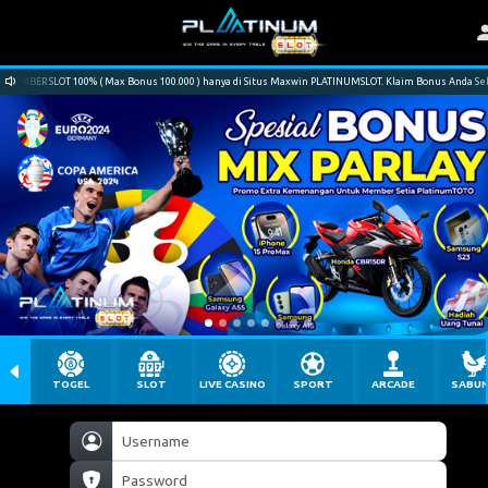
R SLOT 100% ( Max Bonus 100.000 ) hanya di Situs Maxwin PLATINUMSLOT. Klaim Bonus Anda Sekarang
TOGEL
SLOT
LIVE CASINO
SPORT
ARCADE
SABU