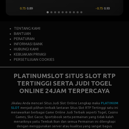
-0.75
0.93
0.25
0.95
TENTANG KAMI
BANTUAN
PERATURAN
INFORMASI BANK
HUBUNGI KAMI
KEBIJAKAN PRIVASI
PERSETUJUAN COOKIES
PLATINUMSLOT SITUS SLOT RTP
TERTINGGI SERTA JUDI TOGEL
ONLINE 24JAM TERPERCAYA
Jikalau Anda mencari Situs Judi Slot Online Lengkap maka
PLATINUM
SLOT
menjadi pilihan terbaik lantaran Situs Slot RTP Tertinggi satu ini
menawarkan berbagai Game Online Judi Terbaik seperti Togel, Casino
Games, Slot Gacor, Sportsbook serta permainan yang tidak kalah
menariknya yaitu Tembak Ikan dan semua Permainan ini dilengkapi
dengan menggunakan server atau kualitas yang sangat bagus.