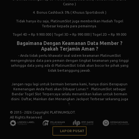
Casino )
4. Bonus Cashback 5% ( Khusus Sportsbook )
Tidak hanya itu saja, PlatinumSlot juga memberikan Hadiah Togel
Terbesar kepada para pemainnya.
Togel 4D = Rp 9.900.000 | Togel 3D = Rp 990.000 | Togel 2D = Rp 99.000
Bagaimana Dengan Keamanan Data Member ?
Apakah Terjamin Aman ?
- Anda tidak perlu khawatir soal sistem keamanan PlatinumSlot
mengengkripsi data para pemain dengan tingkat keamanan yang tinggi
sehingga data yang ada di PlatinumSlot tidak akan bocor ke pihak yang
tidak bertanggung jawab.
Jangan ragu lagi untuk bermain bersama kami, hanya disini Berapapun
Kemenangan Anda Pasti akan Dibayar Lunas !! . PlatinumSlot sebagai
Bandar Togel Slot Terpercaya selalu menantikan kalian untuk bermain
disini. Daftar, Mainkan dan Menangkan Jackpot Terbesar sekarang juga
!.
© 2015 - 2026 Copyright PLATINUMSLOT.
All Rights Reserved.
LAPOR PUSAT