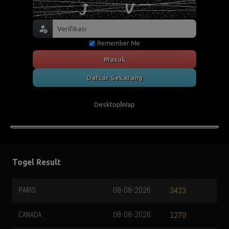
Remember Me
Masuk
Daftar Sekarang
Desktop
Wap
Togel Result
PARIS
08-08-2026
3423
CANADA
08-08-2026
1270