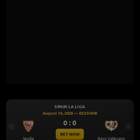
PAIN LA LIGA
SPAIN 
16, 2026 — 02:30 WIB
August 16, 20
0 : 0
0 
Previous
Next
BET NOW
BET
Rayo Vallecano
Alaves